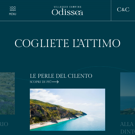
MENU
COGLIETE L’ATTIMO
VILLAGGIO CAMPING ODISSEA
SOGGIORNO
LE PERLE DEL CILENTO
GLAMPING
SCOPRI DI PIÙ
I NOSTRI SERVIZI
OFFERTE
SCOPRIRE IL TERRITORIO
RIO
ALLA
DINT