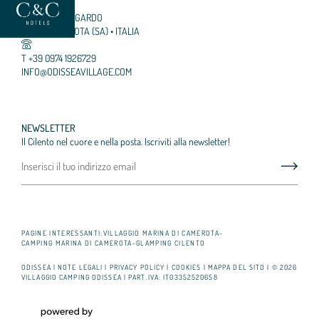
LOCALITÀ MINGARDO
84064 CAMEROTA (SA) • ITALIA
T +39 0974 1926729
INFO@
ODISSEAVILLAGE.
COM
NEWSLETTER
Il Cilento nel cuore e nella posta. Iscriviti alla newsletter!
PAGINE INTERESSANTI:
VILLAGGIO MARINA DI CAMEROTA
-
CAMPING MARINA DI CAMEROTA
-
GLAMPING CILENTO
ODISSEA
|
NOTE LEGALI
|
PRIVACY POLICY
|
COOKIES
|
MAPPA DEL SITO
|
© 2026
VILLAGGIO CAMPING ODISSEA
|
PART.IVA: IT03352520658